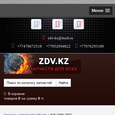
Меню
zdv.kz@mail.ru
+77478672518 +77052094822
+77076293180
В корзине:
товаров
0
на сумму
0
тг