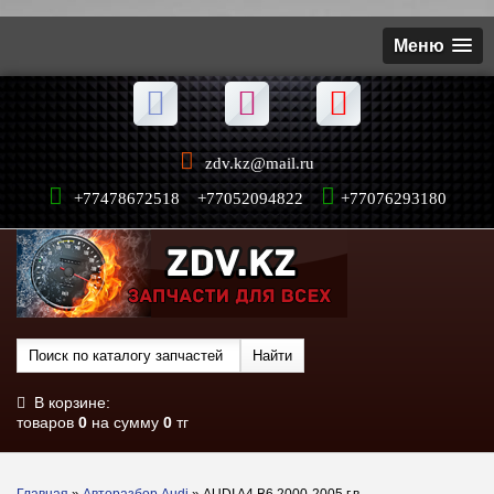
Меню
zdv.kz@mail.ru
+77478672518 +77052094822
+77076293180
В корзине:
товаров
0
на сумму
0
тг