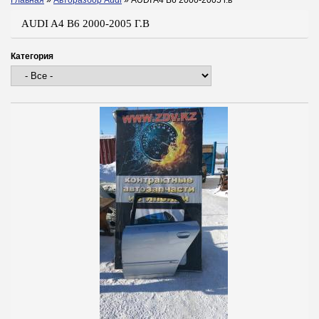
Главная
»
Авторазбор Audi
»
AUDI A4 B6 2000-2005 г.в
Вы здесь
AUDI A4 B6 2000-2005 Г.В
Категория