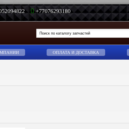
7052094822
+77076293180
ОМПАНИИ
ОПЛАТА И ДОСТАВКА