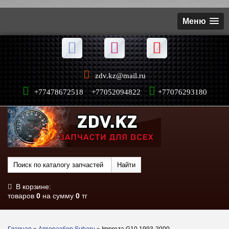
Меню
zdv.kz@mail.ru
+77478672518 +77052094822
+77076293180
В корзине:
товаров
0
на сумму
0
тг