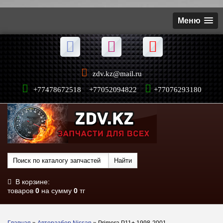
Меню
zdv.kz@mail.ru
+77478672518 +77052094822
+77076293180
В корзине:
товаров
0
на сумму
0
тг