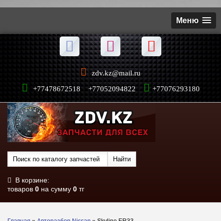
Меню
zdv.kz@mail.ru
+77478672518 +77052094822
+77076293180
В корзине:
товаров
0
на сумму
0
тг