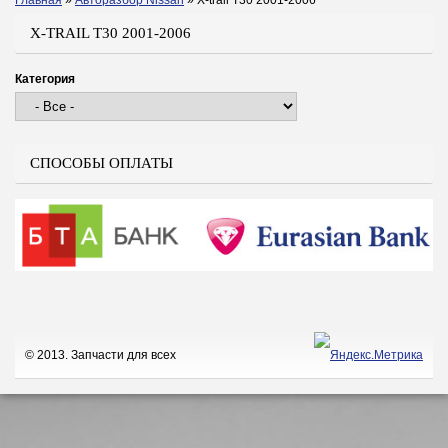
Главная
»
Авторазбор Nissan
»
X-trail T30 2001-2006
Вы здесь
X-TRAIL T30 2001-2006
Категория
СПОСОБЫ ОПЛАТЫ
© 2013. Запчасти для всех