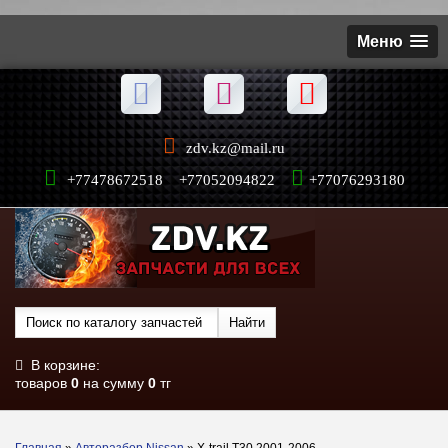
Меню
zdv.kz@mail.ru
+77478672518 +77052094822
+77076293180
В корзине:
товаров
0
на сумму
0
тг