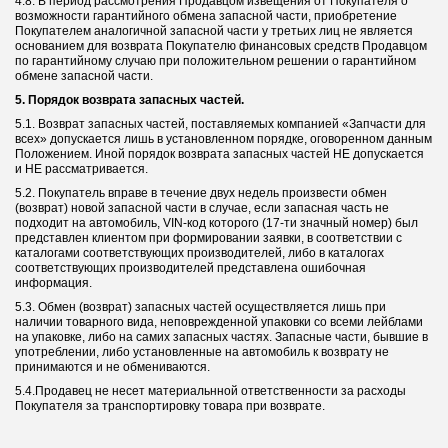
4.8. В период рассмотрения Продавцом извещения от Покупателя о
возможности гарантийного обмена запасной части, приобретение
Покупателем аналогичной запасной части у третьих лиц не является
основанием для возврата Покупателю финансовых средств Продавцом
по гарантийному случаю при положительном решении о гарантийном
обмене запасной части.
5. Порядок возврата запасных частей.
5.1. Возврат запасных частей, поставляемых компанией «Запчасти для
всех» допускается лишь в установленном порядке, оговоренном данным
Положением. Иной порядок возврата запасных частей НЕ допускается
и НЕ рассматривается.
5.2. Покупатель вправе в течение двух недель произвести обмен
(возврат) новой запасной части в случае, если запасная часть не
подходит на автомобиль, VIN-код которого (17-ти значный номер) был
представлен клиентом при формировании заявки, в соответствии с
каталогами соответствующих производителей, либо в каталогах
соответствующих производителей представлена ошибочная
информация.
5.3. Обмен (возврат) запасных частей осуществляется лишь при
наличии товарного вида, неповрежденной упаковки со всеми лейблами
на упаковке, либо на самих запасных частях. Запасные части, бывшие в
употреблении, либо установленные на автомобиль к возврату не
принимаются и не обмениваются.
5.4.Продавец не несет материальнной ответственности за расходы
Покупателя за транспортировку товара при возврате.