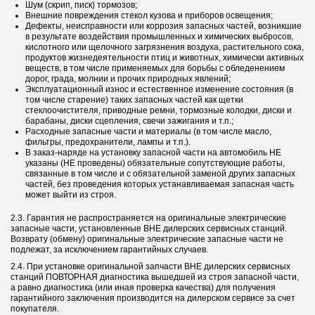
Шум (скрип, писк) тормозов;
Внешние повреждения стекол кузова и приборов освещения;
Дефекты, неисправности или коррозия запасных частей, возникшие
в результате воздействия промышленных и химических выбросов,
кислотного или щелочного загрязнения воздуха, растительного сока,
продуктов жизнедеятельности птиц и животных, химически активных
веществ, в том числе применяемых для борьбы с обледенением
дорог, града, молнии и прочих природных явлений;
Эксплуатационный износ и естественное изменение состояния (в
том числе старение) таких запасных частей как щетки
стеклоочистителя, приводные ремни, тормозные колодки, диски и
барабаны, диски сцепления, свечи зажигания и т.п.;
Расходные запасные части и материалы (в том числе масло,
фильтры, предохранители, лампы и т.п.).
В заказ-наряде на установку запасной части на автомобиль НЕ
указаны (НЕ проведены) обязательные сопутствующие работы,
связанные в том числе и с обязательной заменой других запасных
частей, без проведения которых устанавливаемая запасная часть
может выйти из строя.
2.3. Гарантия не распространяется на оригинальные электрические
запасные части, установленные ВНЕ дилерских сервисных станций.
Возврату (обмену) оригинальные электрические запасные части не
подлежат, за исключением гарантийных случаев.
2.4. При установке оригинальной запчасти ВНЕ дилерских сервисных
станций ПОВТОРНАЯ диагностика вышедшей из строя запасной части,
а равно диагностика (или иная проверка качества) для получения
гарантийного заключения производится на дилерском сервисе за счет
покупателя.