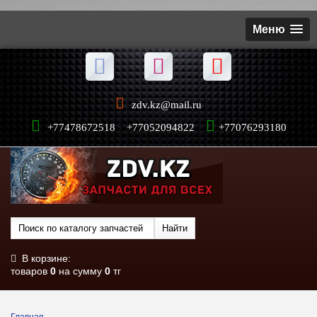
Меню
zdv.kz@mail.ru
+77478672518 +77052094822
+77076293180
В корзине:
товаров
0
на сумму
0
тг