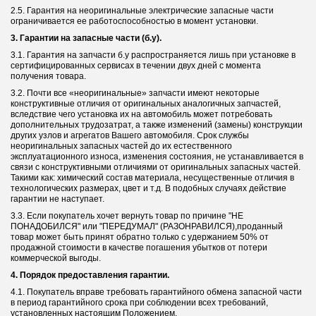
2.5. Гарантия на неоригинальные электрические запасные части
ограничивается ее работоспособностью в момент установки.
3. Гарантии на запасные части (б.у).
3.1. Гарантия на запчасти б.у распространяется лишь при установке в
сертифицированных сервисах в течении двух дней с момента
получения товара.
3.2. Почти все «неоригинальные» запчасти имеют некоторые
конструктивные отличия от оригинальных аналогичных запчастей,
вследствие чего установка их на автомобиль может потребовать
дополнительных трудозатрат, а также изменений (замены) конструкции
других узлов и агрегатов Вашего автомобиля. Срок службы
неоригинальных запасных частей до их естественного
эксплуатационного износа, изменения состояния, не устанавливается в
связи с конструктивными отличиями от оригинальных запасных частей.
Такими как: химический состав материала, несущественные отличия в
технологических размерах, цвет и т.д. В подобных случаях действие
гарантии не наступает.
3.3. Если покупатель хочет вернуть товар по причине "НЕ
ПОНАДОБИЛСЯ" или "ПЕРЕДУМАЛ" (РАЗОНРАВИЛСЯ),проданный
товар может быть принят обратно только с удержанием 50% от
продажной стоимости в качестве погашения убытков от потери
коммерческой выгоды.
4. Порядок предоставления гарантии.
4.1. Покупатель вправе требовать гарантийного обмена запасной части
в период гарантийного срока при соблюдении всех требований,
установленных настоящим Положением.