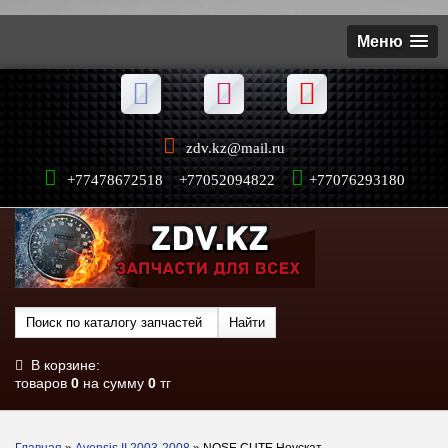
Меню
zdv.kz@mail.ru
+77478672518 +77052094822
+77076293180
В корзине:
товаров
0
на сумму
0
тг