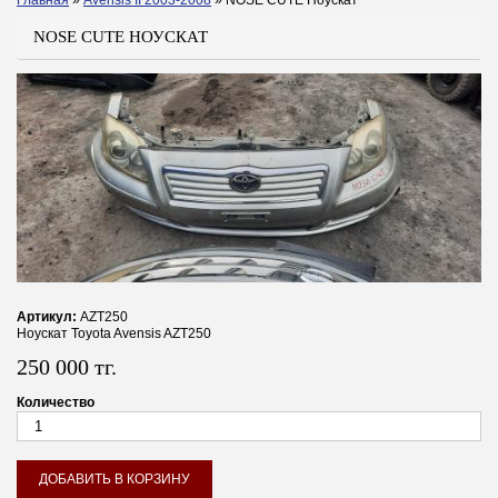
Главная
»
Avensis II 2003-2008
»
NOSE CUTE Ноускат
Вы здесь
NOSE CUTE НОУСКАТ
Артикул:
AZT250
Ноускат Toyota Avensis AZT250
250 000 тг.
Количество